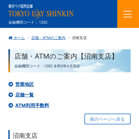
メ
金融機関コード： 1262
ニ
ホーム
店舗・ATMのご案内
沼南支店
ュ
ー
店舗・ATMのご案内【沼南支店】
を
金融機関コード：1262
令和2年4月現在
開
営業地区
く
店舗一覧
ATM利用手数料
前のページへ戻る
沼南支店