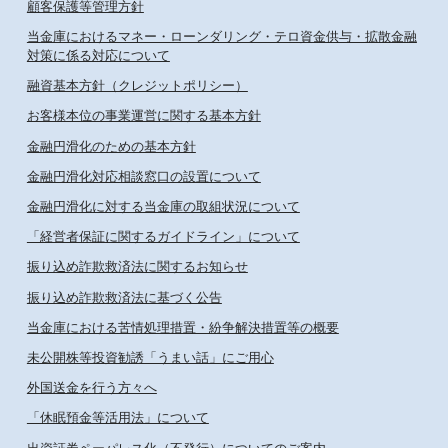
顧客保護等管理方針
当金庫におけるマネー・ローンダリング・テロ資金供与・拡散金融
対策に係る対応について
融資基本方針（クレジットポリシー）
お客様本位の事業運営に関する基本方針
金融円滑化のための基本方針
金融円滑化対応相談窓口の設置について
金融円滑化に対する当金庫の取組状況について
「経営者保証に関するガイドライン」について
振り込め詐欺救済法に関するお知らせ
振り込め詐欺救済法に基づく公告
当金庫における苦情処理措置・紛争解決措置等の概要
未公開株等投資勧誘「うまい話」にご用心
外国送金を行う方々へ
「休眠預金等活用法」について
出資証券ペーパレス化（不発行）についてのご案内