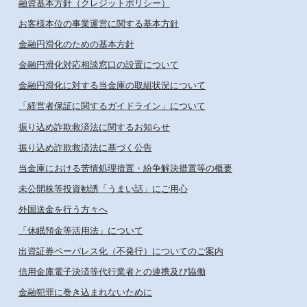
融資基本方針（クレジットポリシー）
お客様本位の事業運営に関する基本方針
金融円滑化のための基本方針
金融円滑化対応相談窓口の設置について
金融円滑化に対する当金庫の取組状況について
「経営者保証に関するガイドライン」について
振り込め詐欺救済法に関するお知らせ
振り込め詐欺救済法に基づく公告
当金庫における苦情処理措置・紛争解決措置等の概要
未公開株等投資勧誘「うまい話」にご用心
外国送金を行う方々へ
「休眠預金等活用法」について
出資証券ペーパレス化（不発行）についてのご案内
信用金庫電子決済等代行業者との連携及び協働
金融犯罪に巻き込まれないために