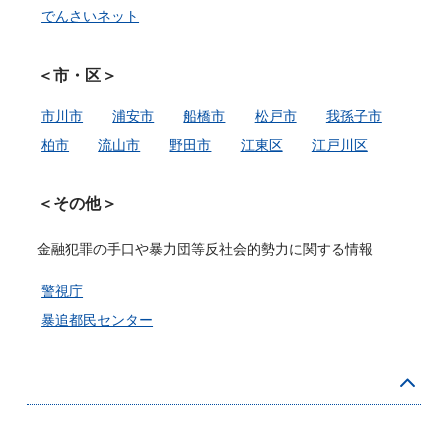
でんさいネット
＜市・区＞
市川市
浦安市
船橋市
松戸市
我孫子市
柏市
流山市
野田市
江東区
江戸川区
＜その他＞
金融犯罪の手口や暴力団等反社会的勢力に関する情報
警視庁
暴追都民センター