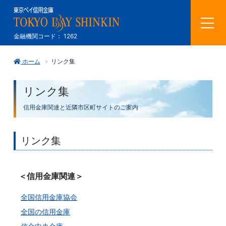
メ
金融機関コード： 1262
ニ
ホーム
リンク集
ュ
ー
リンク集
を
信用金庫関連と近隣市区町サイトのご案内
開
リンク集
く
＜信用金庫関連＞
全国信用金庫協会
全国の信用金庫