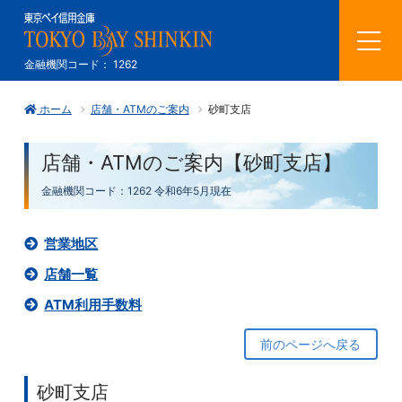
メ
金融機関コード： 1262
ニ
ホーム
店舗・ATMのご案内
砂町支店
ュ
ー
店舗・ATMのご案内【砂町支店】
を
金融機関コード：1262
令和6年5月現在
開
営業地区
く
店舗一覧
ATM利用手数料
前のページへ戻る
砂町支店