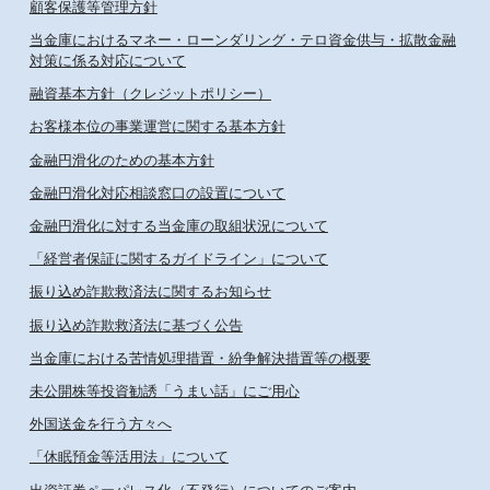
顧客保護等管理方針
当金庫におけるマネー・ローンダリング・テロ資金供与・拡散金融
対策に係る対応について
融資基本方針（クレジットポリシー）
お客様本位の事業運営に関する基本方針
金融円滑化のための基本方針
金融円滑化対応相談窓口の設置について
金融円滑化に対する当金庫の取組状況について
「経営者保証に関するガイドライン」について
振り込め詐欺救済法に関するお知らせ
振り込め詐欺救済法に基づく公告
当金庫における苦情処理措置・紛争解決措置等の概要
未公開株等投資勧誘「うまい話」にご用心
外国送金を行う方々へ
「休眠預金等活用法」について
出資証券ペーパレス化（不発行）についてのご案内