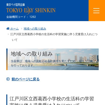
メ
金融機関コード： 1262
ニ
ホーム
地域への取り組み
ュ
江戸川区立西葛西小学校の生活科の学習実施に伴う児童受け入れにつ
ー
いて
を
地域への取り組み
開
当金庫は、地域への貢献と社会的責任を果たすため、
様々な活動
を行っております。
く
前のページに戻る
江戸川区立西葛西小学校の生活科の学習