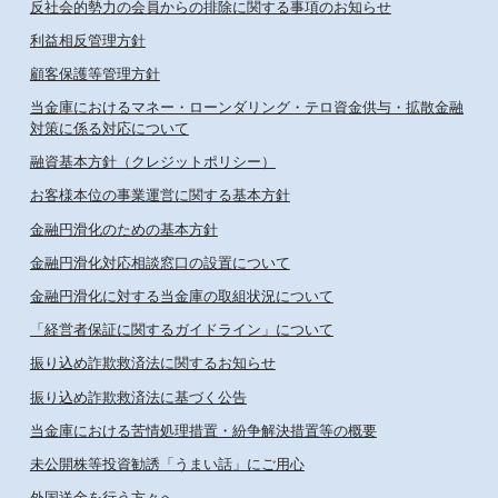
反社会的勢力の会員からの排除に関する事項のお知らせ
利益相反管理方針
顧客保護等管理方針
当金庫におけるマネー・ローンダリング・テロ資金供与・拡散金融
対策に係る対応について
融資基本方針（クレジットポリシー）
お客様本位の事業運営に関する基本方針
金融円滑化のための基本方針
金融円滑化対応相談窓口の設置について
金融円滑化に対する当金庫の取組状況について
「経営者保証に関するガイドライン」について
振り込め詐欺救済法に関するお知らせ
振り込め詐欺救済法に基づく公告
当金庫における苦情処理措置・紛争解決措置等の概要
未公開株等投資勧誘「うまい話」にご用心
外国送金を行う方々へ