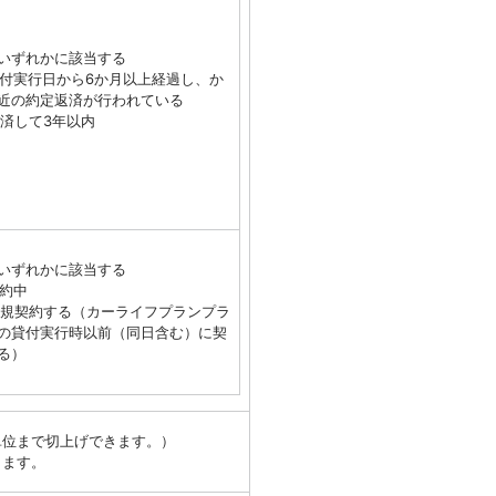
いずれかに該当する
 貸付実行日から6か月以上経過し、か
近の約定返済が行われている
 完済して3年以内
いずれかに該当する
契約中
 新規契約する（カーライフプランプラ
の貸付実行時以前（同日含む）に契
る）
万単位まで切上げできます。）
します。