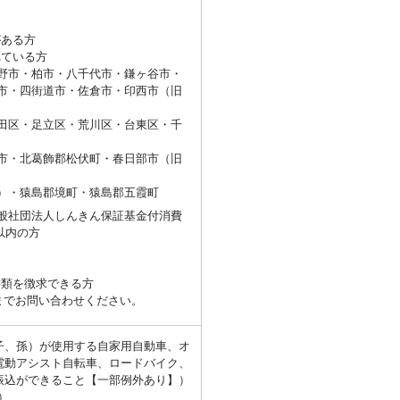
がある方
ている方
野市・柏市・八千代市・鎌ヶ谷市・
市・四街道市・佐倉市・印西市（旧
田区・足立区・荒川区・台東区・千
市・北葛飾郡松伏町・春日部市（旧
）・猿島郡境町・猿島郡五霞町
般社団法人しんきん保証基金付消費
以内の方
類を徴求できる方
までお問い合わせください。
子、孫）が使用する自家用自動車、オ
電動アシスト自転車、ロードバイク、
振込ができること【一部例外あり】）
）