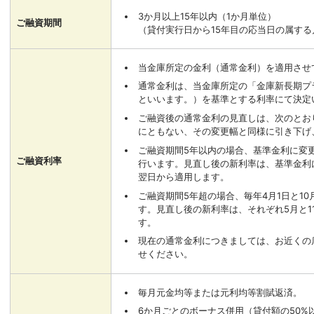
3か月以上15年以内（1か月単位）
ご融資期間
（貸付実行日から15年目の応当日の属する
当金庫所定の金利（通常金利）を適用させ
通常金利は、当金庫所定の「金庫新長期プ
といいます。）を基準とする利率にて決定
ご融資後の通常金利の見直しは、次のとお
にともない、その変更幅と同様に引き下げ
ご融資期間5年以内の場合、基準金利に変
ご融資利率
行います。見直し後の新利率は、基準金利
翌日から適用します。
ご融資期間5年超の場合、毎年4月1日と1
す。見直し後の新利率は、それぞれ5月と1
す。
現在の通常金利につきましては、お近くの
せください。
毎月元金均等または元利均等割賦返済。
6か月ごとのボーナス併用（貸付額の50%