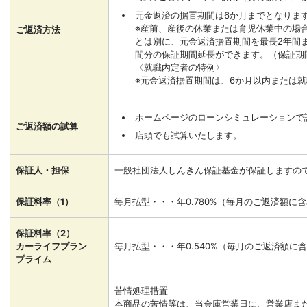
元金返済の据置期間は6か月までとなりま
※産前、産後の休業または育児休業中の場
ご返済方法
とは別に、元金返済据置期間を最長2年間
間分の保証期間延長ができます。（保証期
〈就職内定者の特例〉
※元金返済据置期間は、6か月以内または
ホームページのローンシミュレーションで
ご返済額の試算
店頭でも試算いたします。
保証人・担保
一般社団法人しんきん保証基金が保証しますの
保証料率（1）
毎月払型・・・年0.780%（毎月のご返済額に
保証料率（2）
カーライフプラン
毎月払型・・・年0.540%（毎月のご返済額に
プライム
苦情処理措置
本商品の苦情等は、当金庫営業日に、営業店また