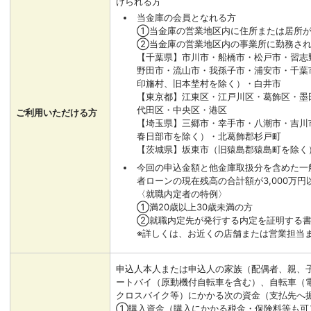
けられる方
当金庫の会員となれる方
①当金庫の営業地区内に住所または居所
②当金庫の営業地区内の事業所に勤務され
【千葉県】市川市・船橋市・松戸市・習志
野田市・流山市・我孫子市・浦安市・千葉
印旛村、旧本埜村を除く）・白井市
【東京都】江東区・江戸川区・葛飾区・墨
代田区・中央区・港区
ご利用いただける方
【埼玉県】三郷市・幸手市・八潮市・吉川
春日部市を除く）・北葛飾郡杉戸町
【茨城県】坂東市（旧猿島郡猿島町を除く
今回の申込金額と他金庫取扱分を含めた一
者ローンの現在残高の合計額が3,000万円
〈就職内定者の特例〉
①満20歳以上30歳未満の方
②就職内定先が発行する内定を証明する書
※詳しくは、お近くの店舗または営業担当
申込人本人または申込人の家族（配偶者、親、
ートバイ（原動機付自転車を含む）、自転車（
クロスバイク等）にかかる次の資金（支払先へ
①購入資金（購入にかかる税金・保険料等も可