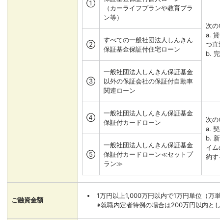
①
（カーライフプランや教育プラ
ン等）
次の
a.
すべての一般社団法人しんきん
②
つ直
保証基金保証付住宅ローン
b.
一般社団法人しんきん保証基金
③
以外の保証会社の保証付自動車
関連ローン
一般社団法人しんきん保証基金
④
次の
保証付カードローン
a. 
b.
一般社団法人しんきん保証基金
イム
⑤
保証付カードローン≪セットプ
約す
ラン≫
1万円以上1,000万円以内で1万円単位（
ご融資金額
※就職内定者特例の場合は200万円以内と