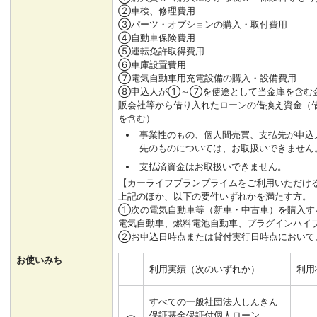
②車検、修理費用
③パーツ・オプションの購入・取付費用
④自動車保険費用
⑤運転免許取得費用
⑥車庫設置費用
⑦電気自動車用充電設備の購入・設備費用
⑧申込人が①～⑦を使途として当金庫を含む
販会社等から借り入れたローンの借換え資金（
を含む）
事業性のもの、個人間売買、支払先が申込
先のものについては、お取扱いできません
支払済資金はお取扱いできません。
【カーライフプランプライムをご利用いただけ
上記のほか、以下の要件いずれかを満たす方。
①次の電気自動車等（新車・中古車）を購入す
電気自動車、燃料電池自動車、プラグインハイ
②お申込日時点または貸付実行日時点において
お使いみち
利用実績（次のいずれか）
利用
すべての一般社団法人しんきん
保証基金保証付個人ローン