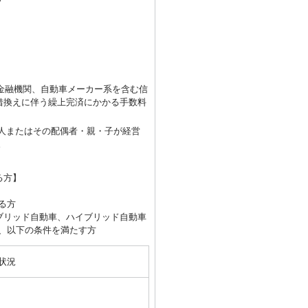
金融機関、自動車メーカー系を含む信
借換えに伴う繰上完済にかかる手数料
人またはその配偶者・親・子が経営
。
る方】
る方
ブリッド自動車、ハイブリッド自動車
、以下の条件を満たす方
状況