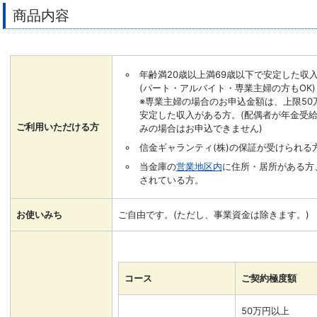
商品内容
年齢満20歳以上満69歳以下で安定した収
(パート・アルバイト・専業主婦の方もOK)
※専業主婦の場合のお申込金額は、上限50
安定した収入がある方。(配偶者が年金受
ご利用いただける方
みの場合はお申込できません)
信金ギャランティ(株)の保証が受けられる
当金庫の
営業地区内
に住所・居所がある方
されている方。
お使いみち
ご自由です。(ただし、事業資金は除きます。)
コース
ご契約極度額
50万円以上