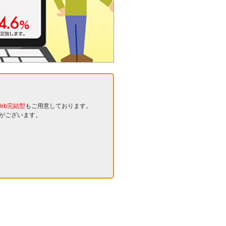
eb完結型
もご用意しております。
とがございます。