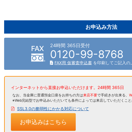
お申込み方法
24時間 365日受付
0120-99-8768
FAX用 仮審査申込書
を印刷して
ご記入の
インターネットから直接お申込いただけます。
24時間 365日
なお、当金庫に普通預金口座をお持ちの方は
来店不要
で手続きが出来る、
W
※Web完結型でお申込みいただいても条件によっては来店していただくこ
SSL3.0の脆弱性にかかる対応について
お申込みはこちら