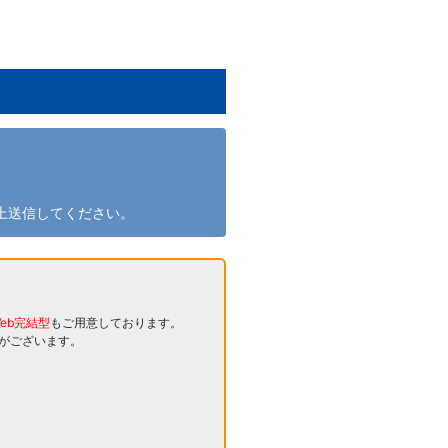
上送信してください。
eb完結型
もご用意しております。
とがございます。