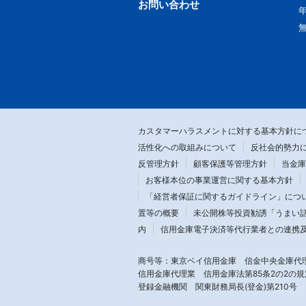
お問い合わせ
カスタマーハラスメントに対する基本方針に
活性化への取組みについて
反社会的勢力
反管理方針
顧客保護等管理方針
当金庫
お客様本位の事業運営に関する基本方針
「経営者保証に関するガイドライン」につ
置等の概要
未公開株等投資勧誘「うまい
内
信用金庫電子決済等代行業者との連携
商号等：東京ベイ信用金庫 信金中央金庫代
信用金庫代理業
信用金庫法第85条2の2の
登録金融機関 関東財務局長(登金)第210号