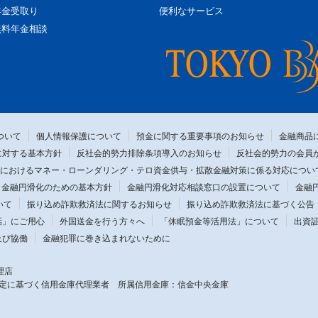
年金受取り
便利なサービス
無料年金相談
ついて
個人情報保護について
預金に関する重要事項のお知らせ
金融商品
に対する基本方針
反社会的勢力排除条項導入のお知らせ
反社会的勢力の会員
におけるマネー・ローンダリング・テロ資金供与・拡散金融対策に係る対応につい
金融円滑化のための基本方針
金融円滑化対応相談窓口の設置について
金融
いて
振り込め詐欺救済法に関するお知らせ
振り込め詐欺救済法に基づく公告
話」にご用心
外国送金を行う方々へ
「休眠預金等活用法」について
出資
及び協働
金融犯罪に巻き込まれないために
理店
規定に基づく信用金庫代理業者
所属信用金庫：信金中央金庫