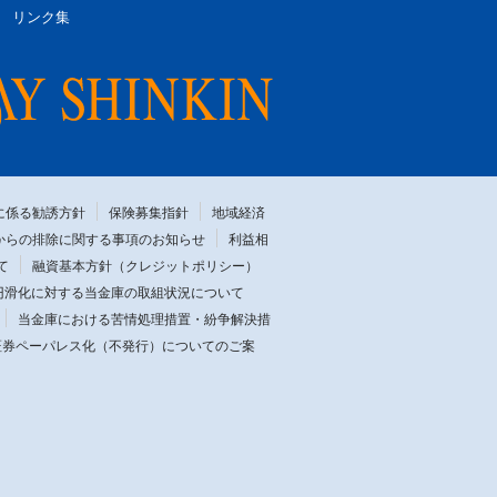
リンク集
に係る勧誘方針
保険募集指針
地域経済
からの排除に関する事項のお知らせ
利益相
て
融資基本方針（クレジットポリシー）
円滑化に対する当金庫の取組状況について
当金庫における苦情処理措置・紛争解決措
証券ペーパレス化（不発行）についてのご案